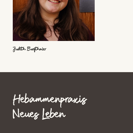
Judith Burgthaler
Hebammenpraxis
Neues Leben