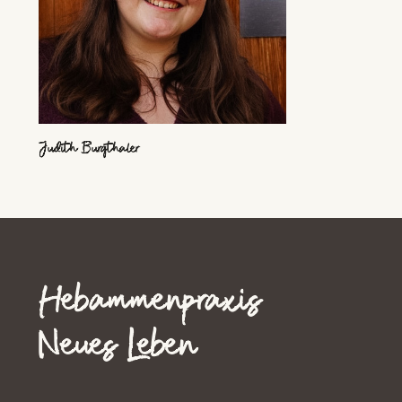
Judith Burgthaler
Hebammenpraxis
Neues Leben